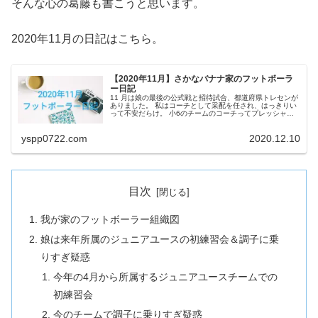
そんな心の葛藤も書こうと思います。
2020年11月の日記はこちら。
【2020年11月】さかなバナナ家のフットボーラ
ー日記
11 月は娘の最後の公式戦と招待試合、都道府県トレセンが
ありました。 私はコーチとして采配を任され、はっきりい
って不安だらけ。 小6のチームのコーチってプレッシャー
が半端ないんですよ… あとは小さい頃からずっと目標とし
ていたJ下部のセレクシ...
yspp0722.com
2020.12.10
目次
我が家のフットボーラー組織図
娘は来年所属のジュニアユースの初練習会＆調子に乗
りすぎ疑惑
今年の4月から所属するジュニアユースチームでの
初練習会
今のチームで調子に乗りすぎ疑惑