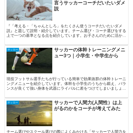
言うサッカーコーチだいたいダメ
説
『「考える・「ちゃんとしろ」をたくさん使うコーチだいたいダメ
説』と題して説明・紹介しています。チーム選び・コーチ選びをする
上で一つの基準となる点を紹介しています。お子さんのために活かし
てくれたらうれしいです。
サッカーの体幹トレーニングメニ
サッカー
ュー3つ｜小学生・中学生から
現役フットサル選手たちが行っている簡単で効果抜群の体幹トレーニ
ングメニューを紹介しています。体幹を小学生のうちから鍛え、バラ
ンスが良くて強い身体を武器にライバルに差をつけてしまいましょ
う。
サッカーで人間力(人間性）は上
サッカー
がるのかをコーチが考えてみた
チーム選びやスクール選びの際によくみかける「サッカーで人間力を