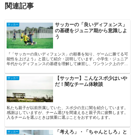
関連記事
サッカーの「良いディフェンス」
サッカー
の基礎をジュニア期から意識しよ
う
『「サッカーの良いディフェンス」の順番を知り、ゲームに勝てる可
能性を上げよう』と題して紹介・説明しています。小学生・ジュニア
年代からディフェンスの基礎を理解して練習し、ワンランク上のディ
フェンス目指しましょう。
【サッカー】こんなスポ少はいや
サッカー
だ！闇なチーム体験談
私たち親子が以前所属していた、スポ少の主に闇を紹介しています。
感謝はしていますが、チーム選びを間違えると親子共に疲弊します。
入るチームを選ぶときは慎重に選ぶことをおすすめします。
「考えろ」・「ちゃんとしろ」と
サッカー