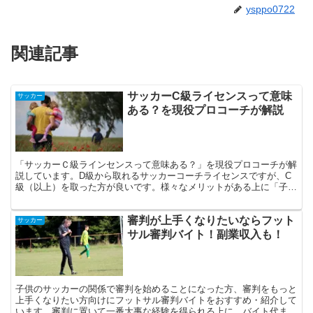
ysppo0722
関連記事
サッカーC級ライセンスって意味
サッカー
ある？を現役プロコーチが解説
「サッカーＣ級ラインセンスって意味ある？」を現役プロコーチが解
説しています。D級から取れるサッカーコーチライセンスですが、C
級（以上）を取った方が良いです。様々なメリットがある上に「子供
のためにそこまでできる覚悟」が証明されるからです。
審判が上手くなりたいならフット
サッカー
サル審判バイト！副業収入も！
子供のサッカーの関係で審判を始めることになった方、審判をもっと
上手くなりたい方向けにフットサル審判バイトをおすすめ・紹介して
います。審判に置いて一番大事な経験を得られる上に、バイト代まで