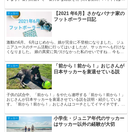
もらえる審判バイトは上達に役に立ちます。
【2021 年6月】さかなバナナ家の
サッカー
フットボーラー日記
激動の6月。 6月はじめから、娘が完全に不登校になりました。 ジュ
ニアユースのチーム活動に行ってはいましたが、サッカーへも行けな
くなりました。 娘の異変に気づけなかった私のせいですね… 今も
「毎日どうしたらよいのか」を妻と考えて行動し続けて...
「前から！前から！」おじさんが
サッカー
日本サッカーを衰退せている説
子供の試合中、「前から！」をやたら連呼する「前から！前から！」
おじさんが日本サッカーを衰退させている説を説明・紹介していま
す。「前から！前から！」おじさんはコーチとしてイマイチです。サ
ッカーで大事な「かけ引き」を子供の頃から伝えましょう。
小学生・ジュニア年代のサッカー
サッカー
はサッカー以外の経験が大切