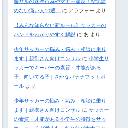
個サルの迷惑行為やマナー違反！空気読
めない痛い人10選！
に
アラフォー
より
【みんな知らない新ルール】サッカーの
ハンドをわかりやすく解説
に
あ
より
少年サッカーの悩み・妬み・相談に乗り
ます｜親御さん向けコンサル
に
小学生サ
ッカーでキーパーの素質・才能がある
子、向いてる子 | さかなバナナフットボ
ール
より
少年サッカーの悩み・妬み・相談に乗り
ます｜親御さん向けコンサル
に
サッカー
の素質・才能がある小学生の特徴をサッ