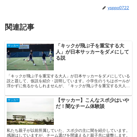
ysppo0722
関連記事
「キックが飛ぶ子を重宝する大
サッカー
人」が日本サッカーをダメにして
る説
「キックが飛ぶ子を重宝する大人」が日本サッカーをダメにしている
説と題して、仮説を紹介・説明しています。小学生のうちはボールが
浮かずに焦るかもしれませんが、「キックが飛ぶ子を重宝する大人」
に惑わされず、いろんなキックを練習しましょう。
【サッカー】こんなスポ少はいや
サッカー
だ！闇なチーム体験談
私たち親子が以前所属していた、スポ少の主に闇を紹介しています。
感謝はしていますが、チーム選びを間違えると親子共に疲弊します。