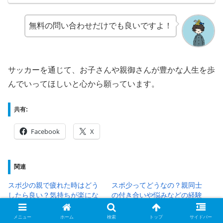
無料の問い合わせだけでも良いですよ！
サッカーを通じて、お子さんや親御さんが豊かな人生を歩
んでいってほしいと心から願っています。
共有:
Facebook
X
関連
スポ少の親で疲れた時はどう
スポ少ってどうなの？親同士
したら良い？気持ちが楽にな
の付き合いや悩みなどの経験
る3つの対策
談｜サッカー
2020年6月15日
2020年3月30日
メニュー
ホーム
検索
トップ
サイドバー