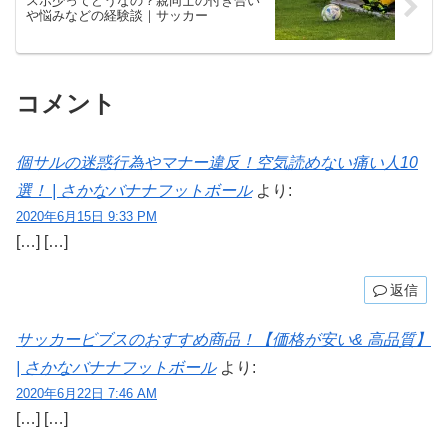
スポ少ってどうなの？親同士の付き合い
や悩みなどの経験談｜サッカー
コメント
個サルの迷惑行為やマナー違反！空気読めない痛い人10
選！ | さかなバナナフットボール
より:
2020年6月15日 9:33 PM
[…] […]
返信
サッカービブスのおすすめ商品！【価格が安い& 高品質】
| さかなバナナフットボール
より:
2020年6月22日 7:46 AM
[…] […]