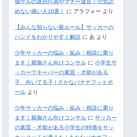
個サルの迷惑行為やマナー違反！空気読
めない痛い人10選！
に
アラフォー
より
【みんな知らない新ルール】サッカーの
ハンドをわかりやすく解説
に
あ
より
少年サッカーの悩み・妬み・相談に乗り
ます｜親御さん向けコンサル
に
小学生サ
ッカーでキーパーの素質・才能がある
子、向いてる子 | さかなバナナフットボ
ール
より
少年サッカーの悩み・妬み・相談に乗り
ます｜親御さん向けコンサル
に
サッカー
の素質・才能がある小学生の特徴をサッ